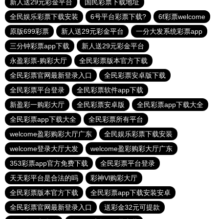
新人送29元彩金平台
国民彩票下载地址
全民娱乐彩票下载安装
6号平台彩票下载?
6f彩票welcome
原版699彩票
新人送29元彩金平台
一分大发系统彩票app
三分钟彩票app下载
新人送29元彩金平台
永盈彩票-购彩大厅
全民彩票版本官方下载
全民彩票官网最新登录入口
全民彩票安卓版下载
全民彩票平台登录
全民彩票软件app下载
新盈彩一购彩大厅
全民彩票安卓版
全民彩票app下载大全
全民彩票app下载大全
全民彩票所有平台
welcome盈彩购彩大厅广东
全民娱乐彩票下载安装
welcome登录大厅大发
welcome盈彩购彩大厅广东
353彩票app官方免费下载
全民彩票平台登录
天天彩平台是合法的吗
彩神Vl购彩大厅
全民彩票版本官方下载
全民彩票app下载安装安卓
全民彩票官网最新登录入口
送彩金32元可提款