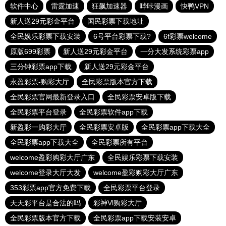
软件中心
雷霆加速
狂飙加速器
哔咔漫画
快鸭VPN
新人送29元彩金平台
国民彩票下载地址
全民娱乐彩票下载安装
6号平台彩票下载?
6f彩票welcome
原版699彩票
新人送29元彩金平台
一分大发系统彩票app
三分钟彩票app下载
新人送29元彩金平台
永盈彩票-购彩大厅
全民彩票版本官方下载
全民彩票官网最新登录入口
全民彩票安卓版下载
全民彩票平台登录
全民彩票软件app下载
新盈彩一购彩大厅
全民彩票安卓版
全民彩票app下载大全
全民彩票app下载大全
全民彩票所有平台
welcome盈彩购彩大厅广东
全民娱乐彩票下载安装
welcome登录大厅大发
welcome盈彩购彩大厅广东
353彩票app官方免费下载
全民彩票平台登录
天天彩平台是合法的吗
彩神Vl购彩大厅
全民彩票版本官方下载
全民彩票app下载安装安卓