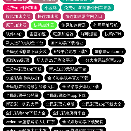
免费vqn外网加速
小蓝鸟
免费vps加速器外网苹果版
旋风加速度器
快连加速器
快连加速器官网入口
原子加速器
快鸭加速器
旋风加速度器
外网网址导航
软件中心
雷霆加速
狂飙加速器
哔咔漫画
快鸭VPN
新人送29元彩金平台
国民彩票下载地址
全民娱乐彩票下载安装
6号平台彩票下载?
6f彩票welcome
原版699彩票
新人送29元彩金平台
一分大发系统彩票app
三分钟彩票app下载
新人送29元彩金平台
永盈彩票-购彩大厅
全民彩票版本官方下载
全民彩票官网最新登录入口
全民彩票安卓版下载
全民彩票平台登录
全民彩票软件app下载
新盈彩一购彩大厅
全民彩票安卓版
全民彩票app下载大全
全民彩票app下载大全
全民彩票所有平台
welcome盈彩购彩大厅广东
全民娱乐彩票下载安装
welcome登录大厅大发
welcome盈彩购彩大厅广东