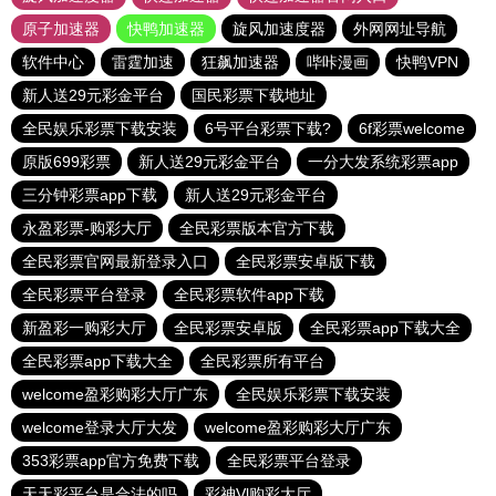
原子加速器
快鸭加速器
旋风加速度器
外网网址导航
软件中心
雷霆加速
狂飙加速器
哔咔漫画
快鸭VPN
新人送29元彩金平台
国民彩票下载地址
全民娱乐彩票下载安装
6号平台彩票下载?
6f彩票welcome
原版699彩票
新人送29元彩金平台
一分大发系统彩票app
三分钟彩票app下载
新人送29元彩金平台
永盈彩票-购彩大厅
全民彩票版本官方下载
全民彩票官网最新登录入口
全民彩票安卓版下载
全民彩票平台登录
全民彩票软件app下载
新盈彩一购彩大厅
全民彩票安卓版
全民彩票app下载大全
全民彩票app下载大全
全民彩票所有平台
welcome盈彩购彩大厅广东
全民娱乐彩票下载安装
welcome登录大厅大发
welcome盈彩购彩大厅广东
353彩票app官方免费下载
全民彩票平台登录
天天彩平台是合法的吗
彩神Vl购彩大厅