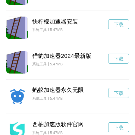
快柠檬加速器安装
下载
系统工具
5.47MB
猎豹加速器2024最新版
下载
系统工具
5.47MB
蚂蚁加速器永久无限
下载
系统工具
5.47MB
西柚加速版软件官网
下载
系统工具
5.47MB