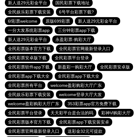
新人送29元彩金平台
国民彩票下载地址
全民娱乐彩票下载安装
6号平台彩票下载?
6f彩票welcome
原版699彩票
新人送29元彩金平台
一分大发系统彩票app
三分钟彩票app下载
新人送29元彩金平台
永盈彩票-购彩大厅
全民彩票版本官方下载
全民彩票官网最新登录入口
全民彩票安卓版下载
全民彩票平台登录
全民彩票软件app下载
新盈彩一购彩大厅
全民彩票安卓版
全民彩票app下载大全
全民彩票app下载大全
全民彩票所有平台
welcome盈彩购彩大厅广东
全民娱乐彩票下载安装
welcome登录大厅大发
welcome盈彩购彩大厅广东
353彩票app官方免费下载
全民彩票平台登录
天天彩平台是合法的吗
彩神Vl购彩大厅
全民彩票版本官方下载
全民彩票app下载安装安卓
全民彩票官网最新登录入口
送彩金32元可提款