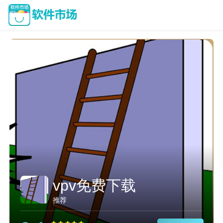
vpv免费下载
推荐