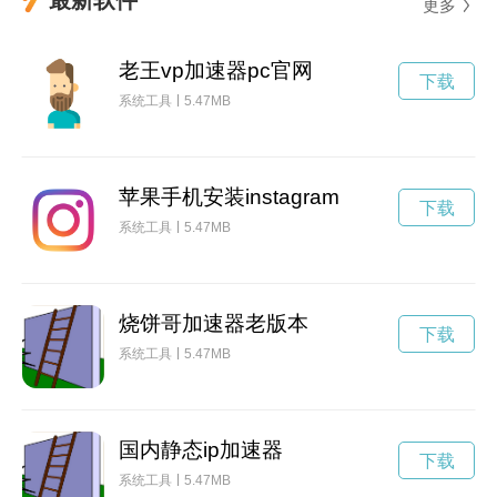
更多
老王vp加速器pc官网
下载
系统工具
5.47MB
苹果手机安装instagram
下载
系统工具
5.47MB
烧饼哥加速器老版本
下载
系统工具
5.47MB
国内静态ip加速器
下载
系统工具
5.47MB