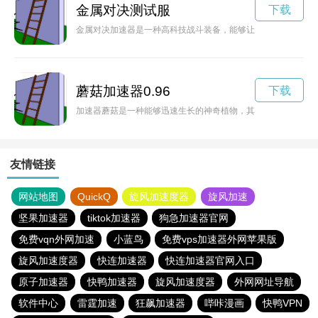
金属对决测试服
下载
金属对决加速器是一种高科技战斗装备，能够让金属战士在对决
蘑菇加速器0.96
下载
加速器蘑菇是一种能够迅速生长的神奇植物，其独特的特性使其
友情链接
网站地图
QuickQ
旋风加速度器
旋风加速
坚果加速器
tiktok加速器
狗急加速器官网
免费vqn外网加速
小蓝鸟
免费vps加速器外网苹果版
旋风加速度器
快连加速器
快连加速器官网入口
原子加速器
快鸭加速器
旋风加速度器
外网网址导航
软件中心
雷霆加速
狂飙加速器
哔咔漫画
快鸭VPN