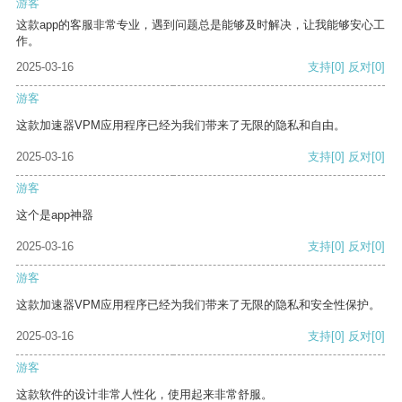
游客
这款app的客服非常专业，遇到问题总是能够及时解决，让我能够安心工
作。
2025-03-16
支持
[0]
反对
[0]
游客
这款加速器VPM应用程序已经为我们带来了无限的隐私和自由。
2025-03-16
支持
[0]
反对
[0]
游客
这个是app神器
2025-03-16
支持
[0]
反对
[0]
游客
这款加速器VPM应用程序已经为我们带来了无限的隐私和安全性保护。
2025-03-16
支持
[0]
反对
[0]
游客
这款软件的设计非常人性化，使用起来非常舒服。