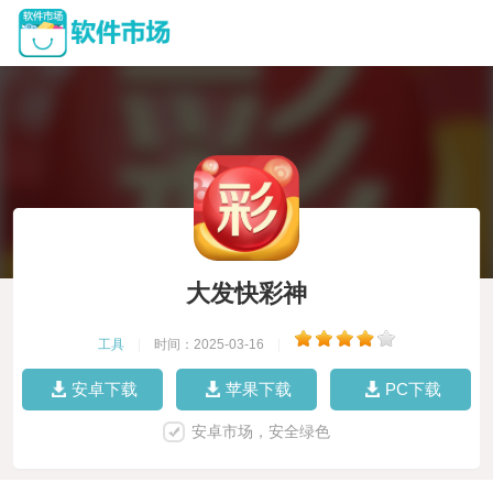
大发快彩神
工具
|
时间：2025-03-16
|
安卓下载
苹果下载
PC下载
安卓市场，安全绿色