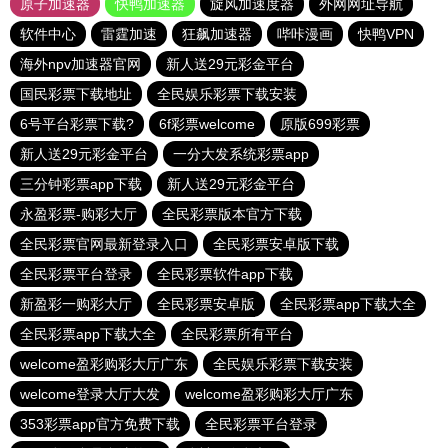
原子加速器
快鸭加速器
旋风加速度器
外网网址导航
软件中心
雷霆加速
狂飙加速器
哔咔漫画
快鸭VPN
海外npv加速器官网
新人送29元彩金平台
国民彩票下载地址
全民娱乐彩票下载安装
6号平台彩票下载?
6f彩票welcome
原版699彩票
新人送29元彩金平台
一分大发系统彩票app
三分钟彩票app下载
新人送29元彩金平台
永盈彩票-购彩大厅
全民彩票版本官方下载
全民彩票官网最新登录入口
全民彩票安卓版下载
全民彩票平台登录
全民彩票软件app下载
新盈彩一购彩大厅
全民彩票安卓版
全民彩票app下载大全
全民彩票app下载大全
全民彩票所有平台
welcome盈彩购彩大厅广东
全民娱乐彩票下载安装
welcome登录大厅大发
welcome盈彩购彩大厅广东
353彩票app官方免费下载
全民彩票平台登录