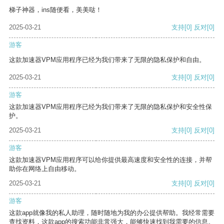
梯子神器，ins随便看，美美哒！
2025-03-21
支持
[0]
反对
[0]
游客
这款加速器VPM应用程序已经为我们带来了无限的隐私保护和自由。
2025-03-21
支持
[0]
反对
[0]
游客
这款加速器VPM应用程序已经为我们带来了无限的隐私保护和安全性保
护。
2025-03-21
支持
[0]
反对
[0]
游客
这款加速器VPM应用程序可以给你提供最高速度和安全性的连接，并帮
助你在网络上自由移动。
2025-03-21
支持
[0]
反对
[0]
游客
这款app就像我的私人助理，随时随地为我的办公提供帮助。我经常需要
查找资料，这款app的搜索功能非常强大，能够快速找到我需要的信息。