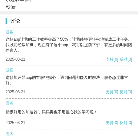
#39#
评论
游客
这款app让我的工作效率提高了50%，让我能够更轻松地完成工作任务。
我以前经常加班，现在有了这个app，我可以提前下班，有更多的时间陪
伴家人。
2025-03-21
支持
[0]
反对
[0]
游客
这款加速器app的客服很贴心，遇到问题都能及时解决，服务态度非常
好。
2025-03-21
支持
[0]
反对
[0]
游客
超级好用的加速器，妈妈再也不用担心我的学习啦！
2025-03-21
支持
[0]
反对
[0]
游客