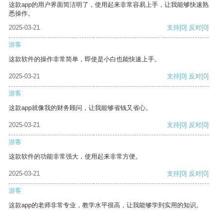
这款app的用户界面简洁明了，使用起来非常容易上手，让我能够快速熟
悉操作。
2025-03-21
支持
[0]
反对
[0]
游客
这款软件的操作非常简单，即使是小白也能快速上手。
2025-03-21
支持
[0]
反对
[0]
游客
这款app就像我的财务顾问，让我能够省钱又省心。
2025-03-21
支持
[0]
反对
[0]
游客
这款软件的功能非常强大，使用起来非常方便。
2025-03-21
支持
[0]
反对
[0]
游客
这款app的老师非常专业，教学水平很高，让我能够学到实用的知识。