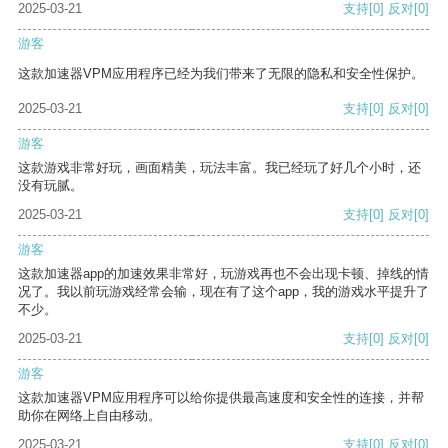
2025-03-21
支持
[0]
反对
[0]
游客
这款加速器VPM应用程序已经为我们带来了无限的隐私和安全性保护。
2025-03-21
支持
[0]
反对
[0]
游客
这款游戏非常好玩，画面精美，玩法丰富。我已经玩了好几个小时，还
没有玩腻。
2025-03-21
支持
[0]
反对
[0]
游客
这款加速器app的加速效果非常好，玩游戏再也不会出现卡顿、掉线的情
况了。我以前玩游戏经常会输，现在有了这个app，我的游戏水平提升了
不少。
2025-03-21
支持
[0]
反对
[0]
游客
这款加速器VPM应用程序可以给你提供最高速度和安全性的连接，并帮
助你在网络上自由移动。
2025-03-21
支持
[0]
反对
[0]