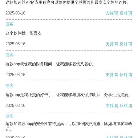
这款加速器VPM应用程序可以给你提供全球覆盖和最高安全性的连接。
2025-03-16
支持
[0]
反对
[0]
游客
这个软件我非常喜欢
2025-03-16
支持
[0]
反对
[0]
游客
这款app就像我的财务顾问，让我能够省钱又省心。
2025-03-16
支持
[0]
反对
[0]
游客
这款app是我社交的好帮手，让我能够与朋友保持联系，分享生活点滴。
2025-03-16
支持
[0]
反对
[0]
游客
这款加速器app的安全性有待提高，可以加强防护措施，比如增加双重验
证。