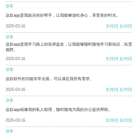
游客
这款app是我娱乐的好帮手，让我能够放松身心，享受美好时光。
2025-03-16
支持
[0]
反对
[0]
游客
这款app是我学习路上的良师益友，让我能够随时随地学习新知识，拓宽
视野。
2025-03-16
支持
[0]
反对
[0]
游客
这款软件的功能非常全面，可以满足我所有需求。
2025-03-16
支持
[0]
反对
[0]
游客
这款app就像我的私人助理，随时随地为我的办公提供帮助。
2025-03-16
支持
[0]
反对
[0]
游客