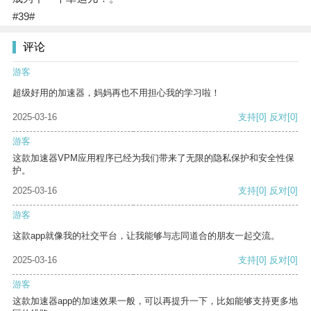
#39#
评论
游客
超级好用的加速器，妈妈再也不用担心我的学习啦！
2025-03-16
支持
[0]
反对
[0]
游客
这款加速器VPM应用程序已经为我们带来了无限的隐私保护和安全性保
护。
2025-03-16
支持
[0]
反对
[0]
游客
这款app就像我的社交平台，让我能够与志同道合的朋友一起交流。
2025-03-16
支持
[0]
反对
[0]
游客
这款加速器app的加速效果一般，可以再提升一下，比如能够支持更多地