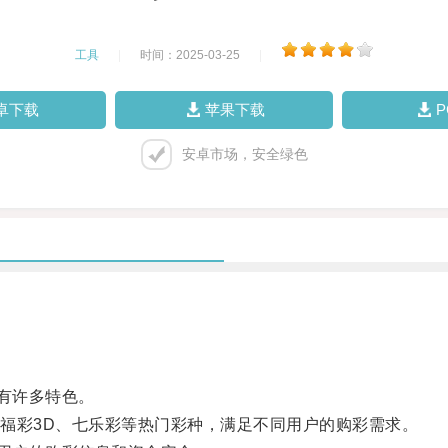
工具
|
时间：2025-03-25
|
卓下载
苹果下载
安卓市场，安全绿色
有许多特色。
彩3D、七乐彩等热门彩种，满足不同用户的购彩需求。