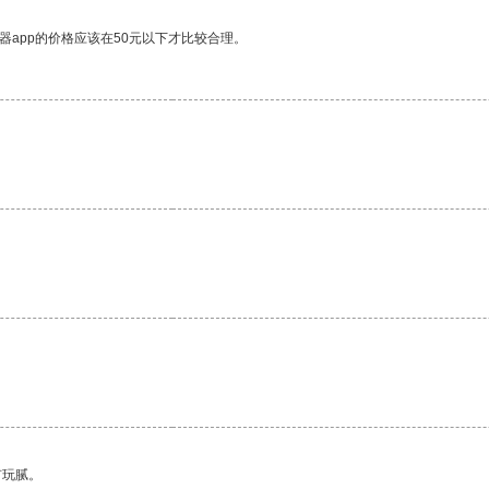
器app的价格应该在50元以下才比较合理。
有玩腻。