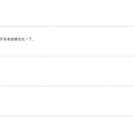
望开发者能够优化一下。