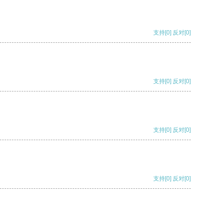
支持
[0]
反对
[0]
支持
[0]
反对
[0]
支持
[0]
反对
[0]
支持
[0]
反对
[0]