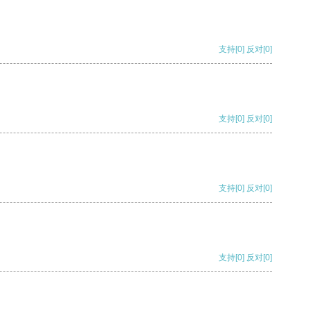
支持
[0]
反对
[0]
支持
[0]
反对
[0]
支持
[0]
反对
[0]
支持
[0]
反对
[0]