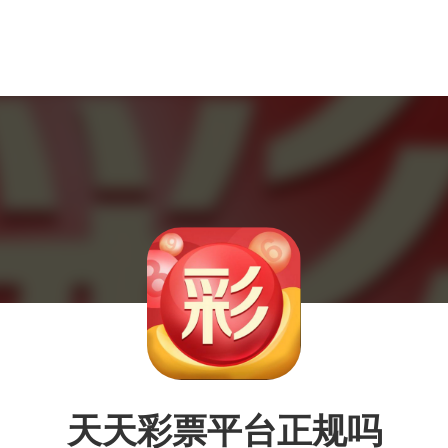
天天彩票平台正规吗