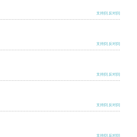
支持
[0]
反对
[0]
支持
[0]
反对
[0]
支持
[0]
反对
[0]
支持
[0]
反对
[0]
支持
[0]
反对
[0]