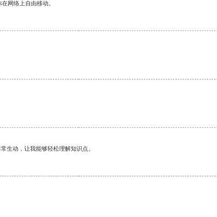
你在网络上自由移动。
非常生动，让我能够轻松理解知识点。
。