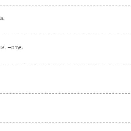
绩。
合理，一目了然。
。