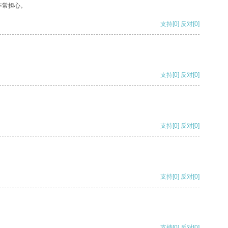
非常担心。
支持
[0]
反对
[0]
支持
[0]
反对
[0]
支持
[0]
反对
[0]
支持
[0]
反对
[0]
支持
[0]
反对
[0]