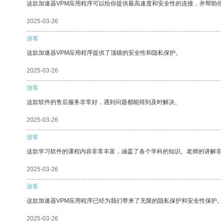
这款加速器VPM应用程序可以给你提供最高速度和安全性的连接，并帮助
2025-03-26
游客
这款加速器VPM应用程序提供了顶级的安全性和隐私保护。
2025-03-26
游客
这款软件的售后服务非常好，遇到问题都能得到及时解决。
2025-03-26
游客
这款学习软件的课程内容非常丰富，涵盖了各个学科的知识。老师的讲解
2025-03-26
游客
这款加速器VPM应用程序已经为我们带来了无限的隐私保护和安全性保护
2025-03-26