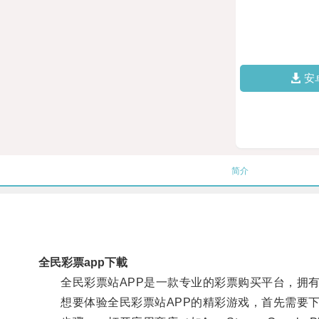
安
简介
全民彩票app下載
全民彩票站APP是一款专业的彩票购买平台，拥有
想要体验全民彩票站APP的精彩游戏，首先需要下