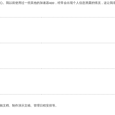
放心。我以前使用过一些其他的加速器app，经常会出现个人信息泄露的情况，这让我
编辑文档、制作演示文稿、管理日程安排等。