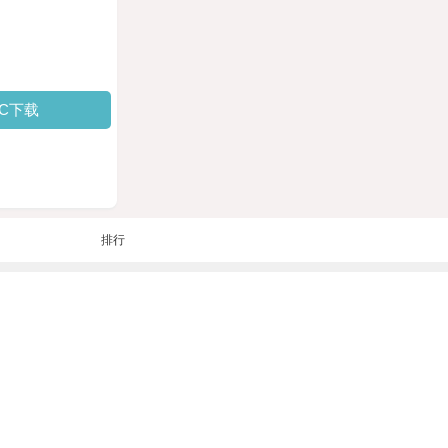
PC下载
排行