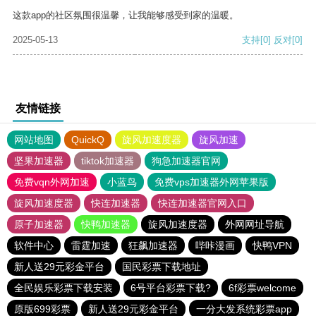
这款app的社区氛围很温馨，让我能够感受到家的温暖。
2025-05-13
支持
[0]
反对
[0]
友情链接
网站地图
QuickQ
旋风加速度器
旋风加速
坚果加速器
tiktok加速器
狗急加速器官网
免费vqn外网加速
小蓝鸟
免费vps加速器外网苹果版
旋风加速度器
快连加速器
快连加速器官网入口
原子加速器
快鸭加速器
旋风加速度器
外网网址导航
软件中心
雷霆加速
狂飙加速器
哔咔漫画
快鸭VPN
新人送29元彩金平台
国民彩票下载地址
全民娱乐彩票下载安装
6号平台彩票下载?
6f彩票welcome
原版699彩票
新人送29元彩金平台
一分大发系统彩票app