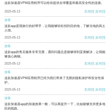
这款加速器VPM应用程序可以给你提供全球覆盖和最高安全性的连接。
2025-05-13
支持
[0]
反对
[0]
游客
这款app是我旅行的好帮手，让我能够轻松找到目的地，了解当地的风土
人情。
2025-05-13
支持
[0]
反对
[0]
游客
这款app的售后服务非常完善，遇到问题总是能够得到妥善解决，让我能
够放心购物。
2025-05-13
支持
[0]
反对
[0]
游客
这款加速器VPM应用程序已经为我们带来了无限的隐私保护和安全性保
护。
2025-05-13
支持
[0]
反对
[0]
游客
这款加速器app的加速效果一般，可以再提升一下，比如能够支持更多地
区的线路。