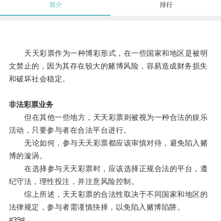
简介
排行
天天彩票作为一种博彩形式，在一些国家和地区是被明
文禁止的，因为其存在较大的赌博风险，容易造成财务损失
和破坏社会稳定。
非法彩票业务
但在其他一些地方，天天彩票则被视为一种合法的娱乐
活动，只要参与者在合法平台进行。
无论如何，参与天天彩票都应该审慎对待，避免陷入赌
博的漩涡。
在选择参与天天彩票时，应该选择正规合法的平台，遵
纪守法，理性投注，并注意风险控制。
综上所述，天天彩票的合法性取决于不同国家和地区的
法律规定，参与者需谨慎抉择，以免陷入赌博陷阱。
#39#