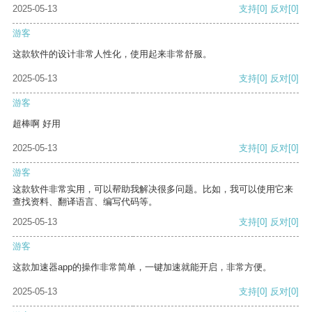
2025-05-13
支持
[0]
反对
[0]
游客
这款软件的设计非常人性化，使用起来非常舒服。
2025-05-13
支持
[0]
反对
[0]
游客
超棒啊 好用
2025-05-13
支持
[0]
反对
[0]
游客
这款软件非常实用，可以帮助我解决很多问题。比如，我可以使用它来
查找资料、翻译语言、编写代码等。
2025-05-13
支持
[0]
反对
[0]
游客
这款加速器app的操作非常简单，一键加速就能开启，非常方便。
2025-05-13
支持
[0]
反对
[0]