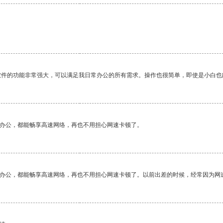
软件的功能非常强大，可以满足我日常办公的所有需求。操作也很简单，即使是小白也
作办公，都能畅享高速网络，再也不用担心网速卡顿了。
作办公，都能畅享高速网络，再也不用担心网速卡顿了。以前出差的时候，经常因为网