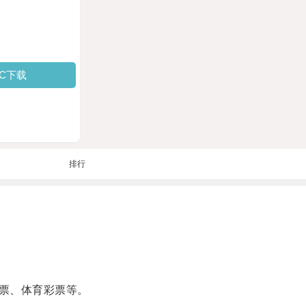
PC下载
排行
票、体育彩票等。