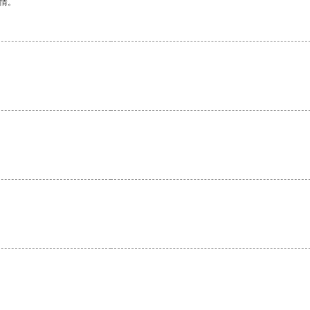
情。
。
。