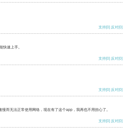
支持
[0]
反对
[0]
能快速上手。
支持
[0]
反对
[0]
支持
[0]
反对
[0]
速慢而无法正常使用网络，现在有了这个app，我再也不用担心了。
支持
[0]
反对
[0]