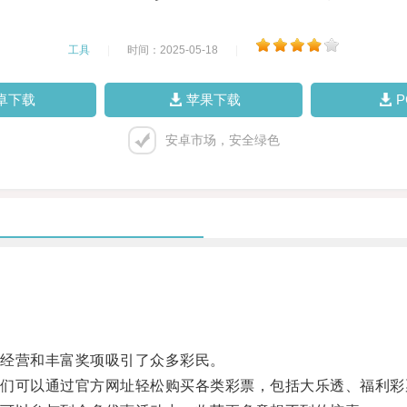
工具
|
时间：2025-05-18
|
卓下载
苹果下载
安卓市场，安全绿色
经营和丰富奖项吸引了众多彩民。
可以通过官方网址轻松购买各类彩票，包括大乐透、福利彩