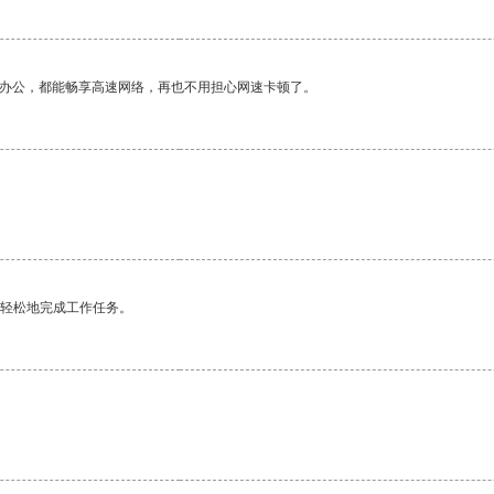
作办公，都能畅享高速网络，再也不用担心网速卡顿了。
。
更轻松地完成工作任务。