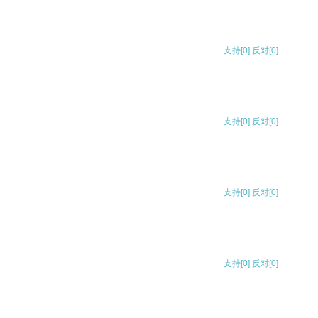
支持
[0]
反对
[0]
支持
[0]
反对
[0]
支持
[0]
反对
[0]
支持
[0]
反对
[0]