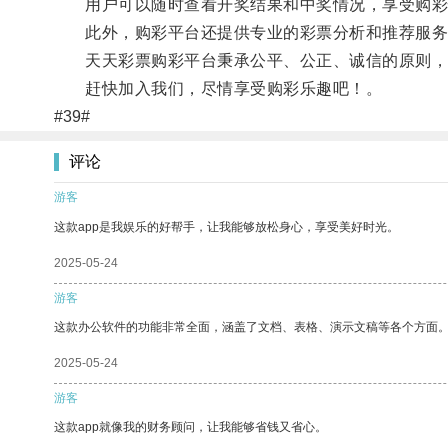
用户可以随时查看开奖结果和中奖情况，享受购彩
此外，购彩平台还提供专业的彩票分析和推荐服务
天天彩票购彩平台秉承公平、公正、诚信的原则，
赶快加入我们，尽情享受购彩乐趣吧！。
#39#
评论
游客
这款app是我娱乐的好帮手，让我能够放松身心，享受美好时光。
2025-05-24
游客
这款办公软件的功能非常全面，涵盖了文档、表格、演示文稿等各个方面
2025-05-24
游客
这款app就像我的财务顾问，让我能够省钱又省心。