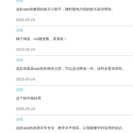
游客
这款app就像我的娱乐小助手，随时随地为我的娱乐提供帮助。
2025-05-24
游客
梯子神器，ins随便看，美美哒！
2025-05-24
游客
这款加速器app的价格有点贵，可以适当降低一些，这样会更加亲民。
2025-05-24
游客
这个软件很好用
2025-05-24
游客
这款app的老师非常专业，教学水平很高，让我能够学到实用的知识。