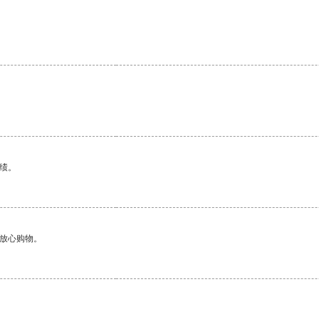
绩。
够放心购物。