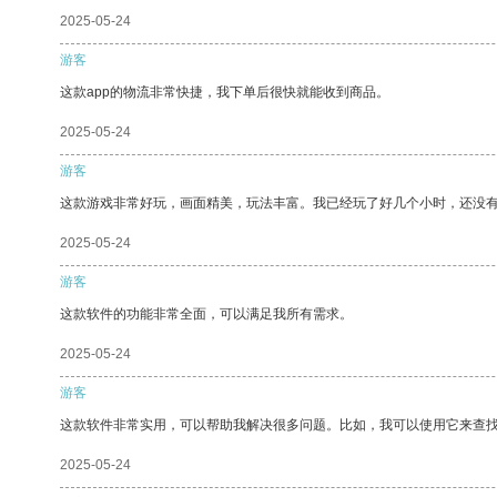
2025-05-24
游客
这款app的物流非常快捷，我下单后很快就能收到商品。
2025-05-24
游客
这款游戏非常好玩，画面精美，玩法丰富。我已经玩了好几个小时，还没
2025-05-24
游客
这款软件的功能非常全面，可以满足我所有需求。
2025-05-24
游客
这款软件非常实用，可以帮助我解决很多问题。比如，我可以使用它来查
2025-05-24