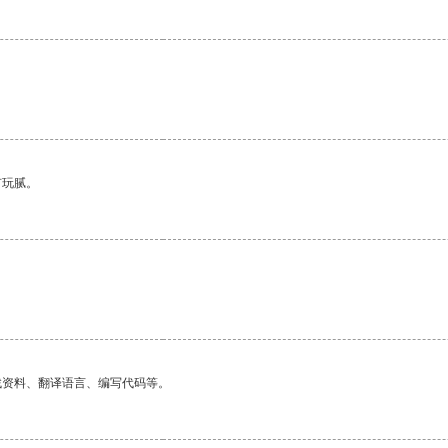
有玩腻。
找资料、翻译语言、编写代码等。