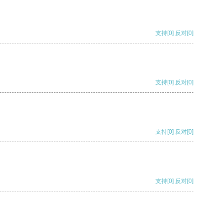
支持
[0]
反对
[0]
支持
[0]
反对
[0]
支持
[0]
反对
[0]
支持
[0]
反对
[0]