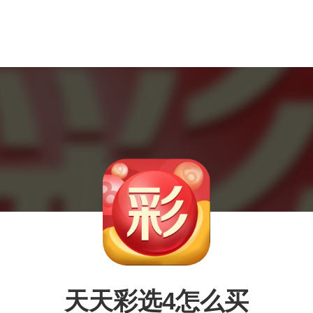
天天彩选4怎么买