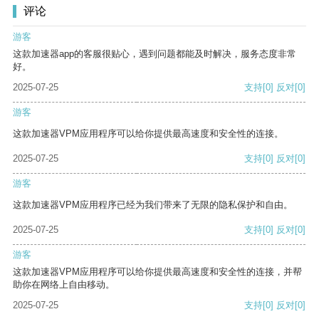
评论
游客
这款加速器app的客服很贴心，遇到问题都能及时解决，服务态度非常
好。
2025-07-25
支持
[0]
反对
[0]
游客
这款加速器VPM应用程序可以给你提供最高速度和安全性的连接。
2025-07-25
支持
[0]
反对
[0]
游客
这款加速器VPM应用程序已经为我们带来了无限的隐私保护和自由。
2025-07-25
支持
[0]
反对
[0]
游客
这款加速器VPM应用程序可以给你提供最高速度和安全性的连接，并帮
助你在网络上自由移动。
2025-07-25
支持
[0]
反对
[0]