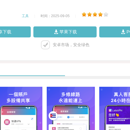
工具
|
时间：2025-09-05
|
卓下载
苹果下载
安卓市场，安全绿色