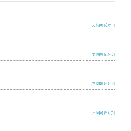
支持
[0]
反对
[0]
支持
[0]
反对
[0]
支持
[0]
反对
[0]
支持
[0]
反对
[0]