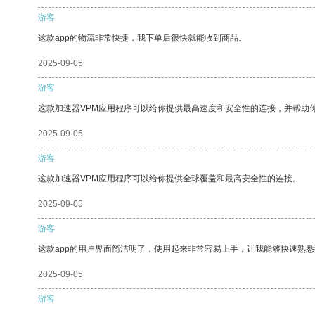
游客
这款app的物流非常快捷，我下单后很快就能收到商品。
2025-09-05
游客
这款加速器VPM应用程序可以给你提供最高速度和安全性的连接，并帮助
2025-09-05
游客
这款加速器VPM应用程序可以给你提供全球覆盖和最高安全性的连接。
2025-09-05
游客
这款app的用户界面简洁明了，使用起来非常容易上手，让我能够快速熟
2025-09-05
游客