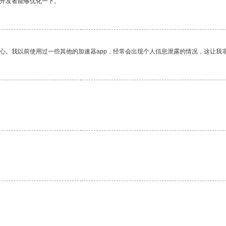
望开发者能够优化一下。
放心。我以前使用过一些其他的加速器app，经常会出现个人信息泄露的情况，这让我
。