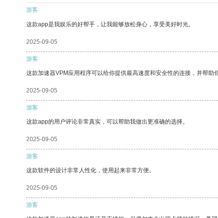
游客
这款app是我娱乐的好帮手，让我能够放松身心，享受美好时光。
2025-09-05
游客
这款加速器VPM应用程序可以给你提供最高速度和安全性的连接，并帮助
2025-09-05
游客
这款app的用户评论非常真实，可以帮助我做出更准确的选择。
2025-09-05
游客
这款软件的设计非常人性化，使用起来非常方便。
2025-09-05
游客