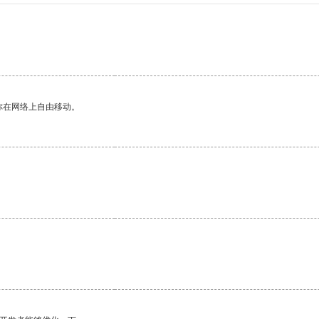
你在网络上自由移动。