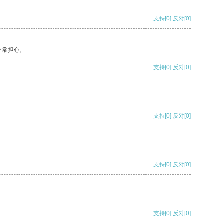
支持
[0]
反对
[0]
非常担心。
支持
[0]
反对
[0]
支持
[0]
反对
[0]
支持
[0]
反对
[0]
支持
[0]
反对
[0]