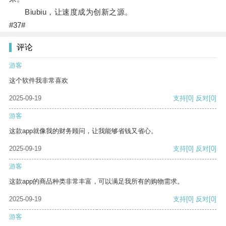
Biubiu，让速度成为创新之源。
#37#
评论
游客
这个软件我非常喜欢
2025-09-19
支持
[0]
反对
[0]
游客
这款app就像我的财务顾问，让我能够省钱又省心。
2025-09-19
支持
[0]
反对
[0]
游客
这款app的商品种类非常丰富，可以满足我所有的购物需求。
2025-09-19
支持
[0]
反对
[0]
游客