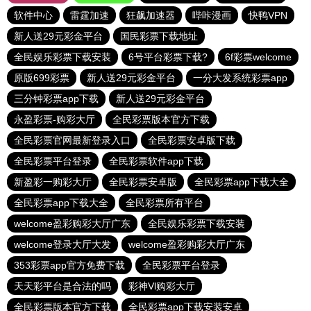
软件中心
雷霆加速
狂飙加速器
哔咔漫画
快鸭VPN
新人送29元彩金平台
国民彩票下载地址
全民娱乐彩票下载安装
6号平台彩票下载?
6f彩票welcome
原版699彩票
新人送29元彩金平台
一分大发系统彩票app
三分钟彩票app下载
新人送29元彩金平台
永盈彩票-购彩大厅
全民彩票版本官方下载
全民彩票官网最新登录入口
全民彩票安卓版下载
全民彩票平台登录
全民彩票软件app下载
新盈彩一购彩大厅
全民彩票安卓版
全民彩票app下载大全
全民彩票app下载大全
全民彩票所有平台
welcome盈彩购彩大厅广东
全民娱乐彩票下载安装
welcome登录大厅大发
welcome盈彩购彩大厅广东
353彩票app官方免费下载
全民彩票平台登录
天天彩平台是合法的吗
彩神Vl购彩大厅
全民彩票版本官方下载
全民彩票app下载安装安卓