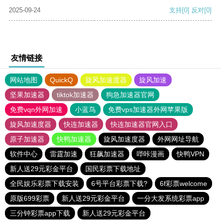
2025-09-24
支持
[0]
反对
[0]
友情链接
网站地图
QuickQ
旋风加速度器
旋风加速
坚果加速器
tiktok加速器
狗急加速器官网
免费vqn外网加速
小蓝鸟
免费vps加速器外网苹果版
旋风加速度器
快连加速器
快连加速器官网入口
原子加速器
快鸭加速器
旋风加速度器
外网网址导航
软件中心
雷霆加速
狂飙加速器
哔咔漫画
快鸭VPN
新人送29元彩金平台
国民彩票下载地址
全民娱乐彩票下载安装
6号平台彩票下载?
6f彩票welcome
原版699彩票
新人送29元彩金平台
一分大发系统彩票app
三分钟彩票app下载
新人送29元彩金平台