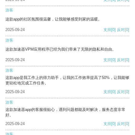
游客
这款app的社区氛围很温馨，让我能够感受到家的温暖。
2025-09-24
支持
[0]
反对
[0]
游客
这款加速器VPM应用程序已经为我们带来了无限的隐私和自由。
2025-09-24
支持
[0]
反对
[0]
游客
这款app是我工作上的得力助手，让我的工作效率提高了50%，让我能够
更轻松地完成工作任务。
2025-09-24
支持
[0]
反对
[0]
游客
这款加速器app的客服很贴心，遇到问题都能及时解决，服务态度非常
好。
2025-09-24
支持
[0]
反对
[0]
游客