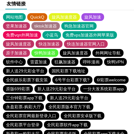
友情链接
网站地图
QuickQ
旋风加速度器
旋风加速
坚果加速器
tiktok加速器
狗急加速器官网
免费vqn外网加速
小蓝鸟
免费vps加速器外网苹果版
旋风加速度器
快连加速器
快连加速器官网入口
原子加速器
快鸭加速器
旋风加速度器
外网网址导航
软件中心
雷霆加速
狂飙加速器
哔咔漫画
快鸭VPN
新人送29元彩金平台
国民彩票下载地址
全民娱乐彩票下载安装
6号平台彩票下载?
6f彩票welcome
原版699彩票
新人送29元彩金平台
一分大发系统彩票app
三分钟彩票app下载
新人送29元彩金平台
永盈彩票-购彩大厅
全民彩票版本官方下载
全民彩票官网最新登录入口
全民彩票安卓版下载
全民彩票平台登录
全民彩票软件app下载
新盈彩一购彩大厅
全民彩票安卓版
全民彩票app下载大全