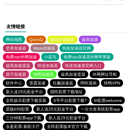
友情链接
网站地图
QuickQ
旋风加速度器
旋风加速
坚果加速器
tiktok加速器
狗急加速器官网
免费vqn外网加速
小蓝鸟
免费vps加速器外网苹果版
旋风加速度器
快连加速器
快连加速器官网入口
原子加速器
快鸭加速器
旋风加速度器
外网网址导航
软件中心
雷霆加速
狂飙加速器
哔咔漫画
快鸭VPN
新人送29元彩金平台
国民彩票下载地址
全民娱乐彩票下载安装
6号平台彩票下载?
6f彩票welcome
原版699彩票
新人送29元彩金平台
一分大发系统彩票app
三分钟彩票app下载
新人送29元彩金平台
永盈彩票-购彩大厅
全民彩票版本官方下载