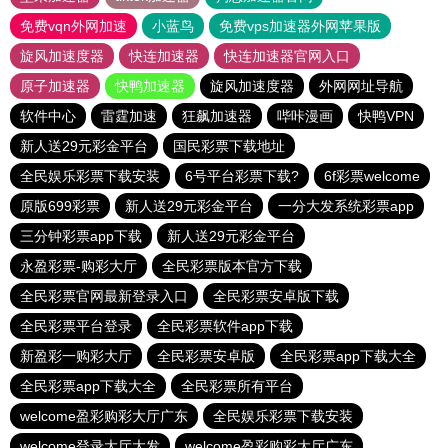
免费vqn外网加速
小蓝鸟
免费vps加速器外网苹果版
旋风加速度器
快连加速器
快连加速器官网入口
原子加速器
快鸭加速器
旋风加速度器
外网网址导航
软件中心
雷霆加速
狂飙加速器
哔咔漫画
快鸭VPN
新人送29元彩金平台
国民彩票下载地址
全民娱乐彩票下载安装
6号平台彩票下载?
6f彩票welcome
原版699彩票
新人送29元彩金平台
一分大发系统彩票app
三分钟彩票app下载
新人送29元彩金平台
永盈彩票-购彩大厅
全民彩票版本官方下载
全民彩票官网最新登录入口
全民彩票安卓版下载
全民彩票平台登录
全民彩票软件app下载
新盈彩一购彩大厅
全民彩票安卓版
全民彩票app下载大全
全民彩票app下载大全
全民彩票所有平台
welcome盈彩购彩大厅广东
全民娱乐彩票下载安装
welcome登录大厅大发
welcome盈彩购彩大厅广东