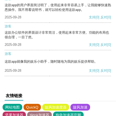
这款app的用户界面简洁明了，使用起来非常容易上手，让我能够快速熟
悉操作。我不用看说明书，就可以轻松使用这款app。
2025-09-28
支持
[0]
反对
[0]
游客
这款办公软件的界面设计非常简洁，使用起来非常方便。功能的布局也
很合理，一目了然。
2025-09-28
支持
[0]
反对
[0]
游客
这款app就像我的娱乐小助手，随时随地为我的娱乐提供帮助。
2025-09-28
支持
[0]
反对
[0]
友情链接
网站地图
QuickQ
旋风加速度器
旋风加速
坚果加速器
tiktok加速器
狗急加速器官网