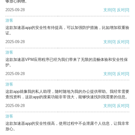
够放心购物。
2025-09-28
支持
[0]
反对
[0]
游客
这款加速器app的安全性有待提高，可以加强防护措施，比如增加双重验
证。
2025-09-28
支持
[0]
反对
[0]
游客
这款加速器VPM应用程序已经为我们带来了无限的流畅体验和安全性保
护。
2025-09-28
支持
[0]
反对
[0]
游客
这款app就像我的私人助理，随时随地为我的办公提供帮助。我经常需要
查找资料，这款app的搜索功能非常强大，能够快速找到我需要的信息。
2025-09-28
支持
[0]
反对
[0]
游客
这款加速器app的安全性很高，使用过程中不会泄露个人信息，让我非常
放心。