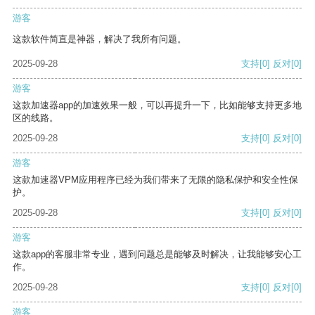
游客
这款软件简直是神器，解决了我所有问题。
2025-09-28
支持
[0]
反对
[0]
游客
这款加速器app的加速效果一般，可以再提升一下，比如能够支持更多地
区的线路。
2025-09-28
支持
[0]
反对
[0]
游客
这款加速器VPM应用程序已经为我们带来了无限的隐私保护和安全性保
护。
2025-09-28
支持
[0]
反对
[0]
游客
这款app的客服非常专业，遇到问题总是能够及时解决，让我能够安心工
作。
2025-09-28
支持
[0]
反对
[0]
游客