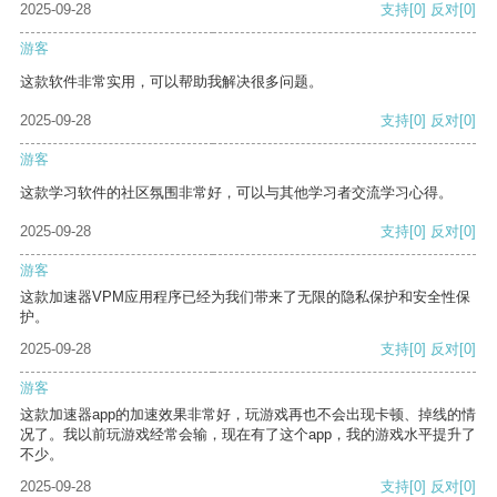
2025-09-28
支持
[0]
反对
[0]
游客
这款软件非常实用，可以帮助我解决很多问题。
2025-09-28
支持
[0]
反对
[0]
游客
这款学习软件的社区氛围非常好，可以与其他学习者交流学习心得。
2025-09-28
支持
[0]
反对
[0]
游客
这款加速器VPM应用程序已经为我们带来了无限的隐私保护和安全性保
护。
2025-09-28
支持
[0]
反对
[0]
游客
这款加速器app的加速效果非常好，玩游戏再也不会出现卡顿、掉线的情
况了。我以前玩游戏经常会输，现在有了这个app，我的游戏水平提升了
不少。
2025-09-28
支持
[0]
反对
[0]