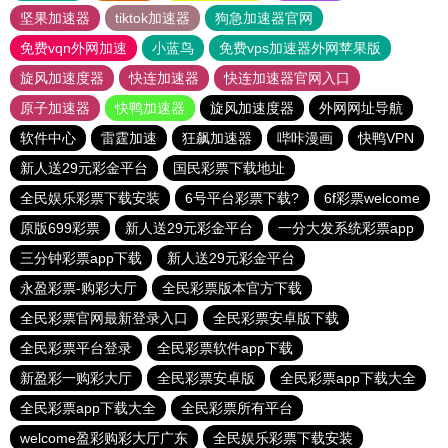
坚果加速器
tiktok加速器
狗急加速器官网
免费vqn外网加速
小蓝鸟
免费vps加速器外网苹果版
旋风加速度器
快连加速器
快连加速器官网入口
原子加速器
快鸭加速器
旋风加速度器
外网网址导航
软件中心
雷霆加速
狂飙加速器
哔咔漫画
快鸭VPN
新人送29元彩金平台
国民彩票下载地址
全民娱乐彩票下载安装
6号平台彩票下载?
6f彩票welcome
原版699彩票
新人送29元彩金平台
一分大发系统彩票app
三分钟彩票app下载
新人送29元彩金平台
永盈彩票-购彩大厅
全民彩票版本官方下载
全民彩票官网最新登录入口
全民彩票安卓版下载
全民彩票平台登录
全民彩票软件app下载
新盈彩一购彩大厅
全民彩票安卓版
全民彩票app下载大全
全民彩票app下载大全
全民彩票所有平台
welcome盈彩购彩大厅广东
全民娱乐彩票下载安装